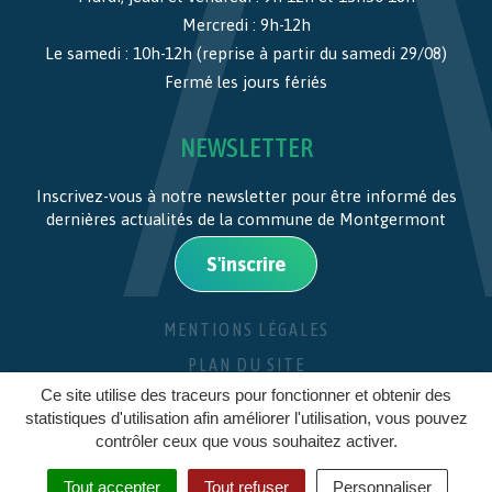
Mercredi : 9h-12h
Le samedi : 10h-12h (reprise à partir du samedi 29/08)
Fermé les jours fériés
NEWSLETTER
Inscrivez-vous à notre newsletter pour être informé des
dernières actualités de la commune de Montgermont
S'inscrire
MENTIONS LÉGALES
PLAN DU SITE
Ce site utilise des traceurs pour fonctionner et obtenir des
CRÉDITS
statistiques d'utilisation afin améliorer l'utilisation, vous pouvez
contrôler ceux que vous souhaitez activer.
Tout accepter
Tout refuser
Personnaliser