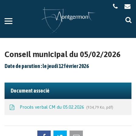
Gestion des traceurs
Aller
Al
à
à
la
la
navigation
re
Conseil municipal du 05/02/2026
Date de parution : le jeudi 12 février 2026
Document associé
Procès verbal CM du 05.02.2026
934,79 Ko, pdf