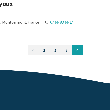
ayoux
er, Montgermont, France
07 66 83 66 14
Page
1
2
3
4
précédente