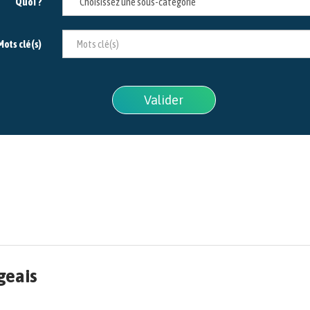
Quoi ?
Mots clé(s)
Valider
geais